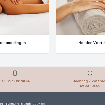
behandelingen
Handen Voete
Tel. 06 39 80 98 84
Maandag / Zaterd
09.00 - 21.00
in Hilversum, is sinds 2007 dé